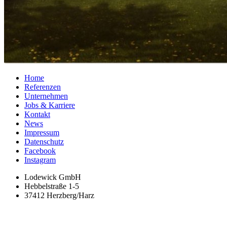
Home
Referenzen
Unternehmen
Jobs & Karriere
Kontakt
News
Impressum
Datenschutz
Facebook
Instagram
Lodewick GmbH
Hebbelstraße 1-5
37412 Herzberg/Harz